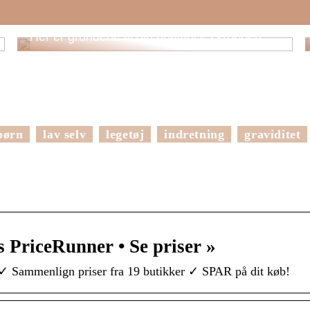
Her er grundene til din ubalance i kroppen
børn
lav selv
legetøj
indretning
graviditet
 PriceRunner • Se priser »
 ✓ Sammenlign priser fra 19 butikker ✓ SPAR på dit køb!