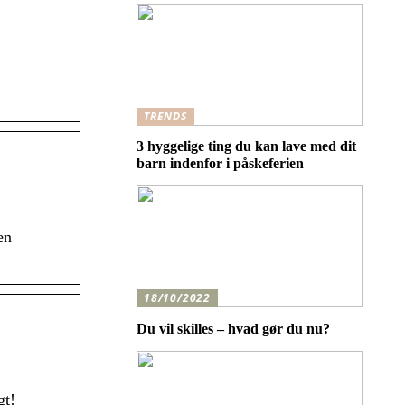
TRENDS
3 hyggelige ting du kan lave med dit
barn indenfor i påskeferien
en
18/10/2022
Du vil skilles – hvad gør du nu?
gt!