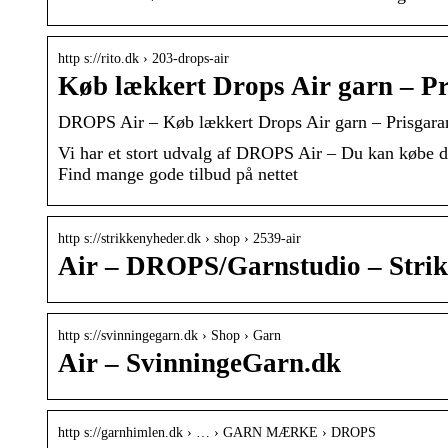
http s://rito.dk › 203-drops-air
Køb lækkert Drops Air garn – Pr
DROPS Air – Køb lækkert Drops Air garn – Prisgaran
Vi har et stort udvalg af DROPS Air – Du kan købe de
Find mange gode tilbud på nettet
http s://strikkenyheder.dk › shop › 2539-air
Air – DROPS/Garnstudio – Stri
http s://svinningegarn.dk › Shop › Garn
Air – SvinningeGarn.dk
http s://garnhimlen.dk › … › GARN MÆRKE › DROPS