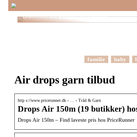
Drømmen om sommer og festivaler
familie
baby
Air drops garn tilbud
http s://www.pricerunner.dk › … › Tråd & Garn
Drops Air 150m (19 butikker) hos
Drops Air 150m – Find laveste pris hos PriceRunner