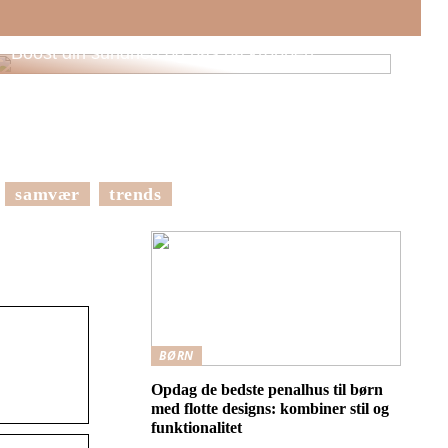
Boost din sundhed og pas på kroppen
samvær
trends
BØRN
Opdag de bedste penalhus til børn
med flotte designs: kombiner stil og
funktionalitet