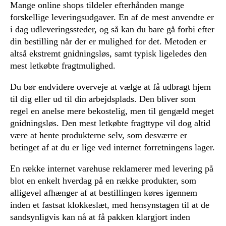
Mange online shops tildeler efterhånden mange
forskellige leveringsudgaver. En af de mest anvendte er
i dag udleveringssteder, og så kan du bare gå forbi efter
din bestilling når der er mulighed for det. Metoden er
altså ekstremt gnidningsløs, samt typisk ligeledes den
mest letkøbte fragtmulighed.
Du bør endvidere overveje at vælge at få udbragt hjem
til dig eller ud til din arbejdsplads. Den bliver som
regel en anelse mere bekostelig, men til gengæld meget
gnidningsløs. Den mest letkøbte fragttype vil dog altid
være at hente produkterne selv, som desværre er
betinget af at du er lige ved internet forretningens lager.
En række internet varehuse reklamerer med levering på
blot en enkelt hverdag på en række produkter, som
alligevel afhænger af at bestillingen køres igennem
inden et fastsat klokkeslæt, med hensynstagen til at de
sandsynligvis kan nå at få pakken klargjort inden