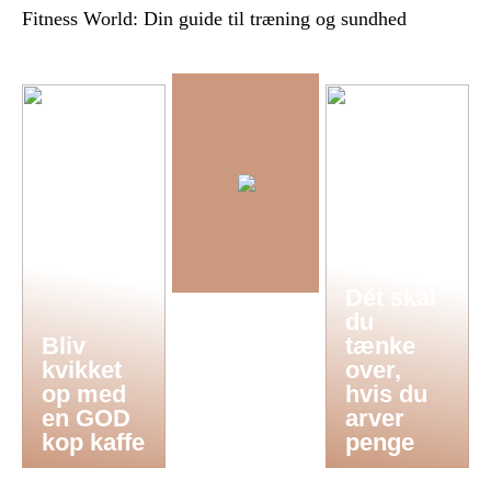
Fitness World: Din guide til træning og sundhed
Dét skal
du
Bliv
tænke
kvikket
over,
op med
hvis du
en GOD
arver
kop kaffe
penge