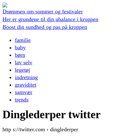
Drømmen om sommer og festivaler
Her er grundene til din ubalance i kroppen
Boost din sundhed og pas på kroppen
familie
baby
børn
lav selv
legetøj
indretning
graviditet
samvær
trends
Dinglederper twitter
http s://twitter.com › dinglederper