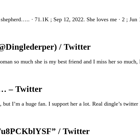
an shepherd….. · 71.1K ; Sep 12, 2022. She loves me · 2 ; J
(@Dinglederper) / Twitter
o much she is my best friend and I miss her so much, hel
 … – Twitter
but I’m a huge fan. I support her a lot. Real dingle’s twitter 
co/u8PCKblYSF” / Twitter