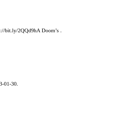
s://bit.ly/2QQd9hA Doom’s .
3-01-30.