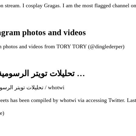
 on stream. I cosplay Gragas. I am the most flagged channe
gram photos and videos
ram photos and videos from TORY TORY (@dinglederper)
Popular tweets of dinglederper – 1 – تحليلات تويتر الرسومية …
Popular tweets of dinglederper 🌻 – 1 – تحليلات تويتر الرسومية الخاصة بهوتويت / whotwi
tweets has been compiled by whotwi via accessing Twitter. L
e)