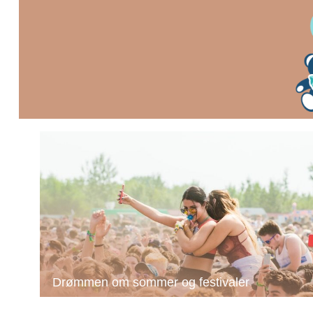
Drømmen om sommer og festivaler