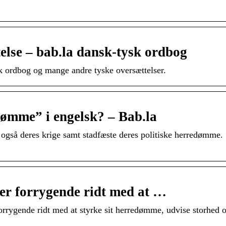
e – bab.la dansk-tysk ordbog
k ordbog og mange andre tyske oversættelser.
dømme” i engelsk? – Bab.la
 også deres krige samt stadfæste deres politiske herredømme.
r forrygende ridt med at …
rygende ridt med at styrke sit herredømme, udvise storhed 