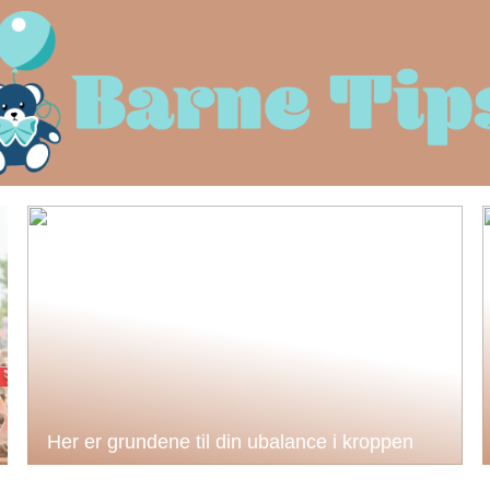
Her er grundene til din ubalance i kroppen