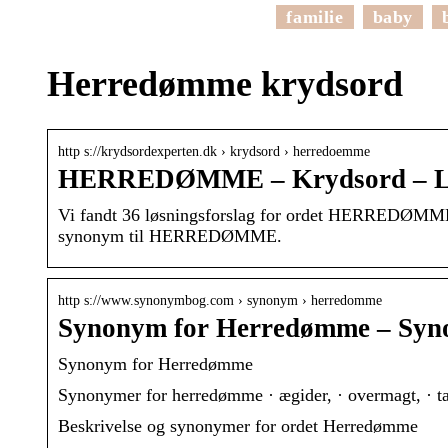
familie
baby
Herredømme krydsord
http s://krydsordexperten.dk › krydsord › herredoemme
HERREDØMME – Krydsord – Løs
Vi fandt 36 løsningsforslag for ordet HERREDØMME so
synonym til HERREDØMME.
http s://www.synonymbog.com › synonym › herredomme
Synonym for Herredømme – Sy
Synonym for Herredømme
Synonymer for herredømme · ægider, · overmagt, · tag,
Beskrivelse og synonymer for ordet Herredømme