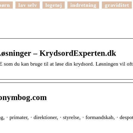
børn
lav selv
legetøj
indretning
graviditet
ninger – KrydsordExperten.dk
m du kan bruge til at løse din krydsord. Løsningen vil oft
nonymbog.com
 · primater, · direktioner, · styrelse, · formandskab, · despo