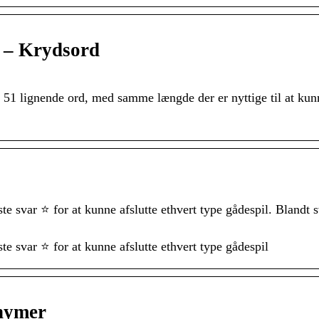
– Krydsord
 lignende ord, med samme længde der er nyttige til at kun
var ⭐ for at kunne afslutte ethvert type gådespil. Blandt 
var ⭐ for at kunne afslutte ethvert type gådespil
nymer