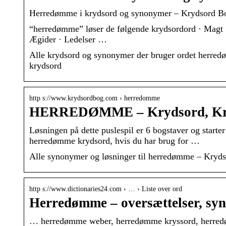
Herredømme i krydsord og synonymer – Krydsord B
“herredømme” løser de følgende krydsordord · Magt 
Ægider · Ledelser …
Alle krydsord og synonymer der bruger ordet herred
krydsord
http s://www.krydsordbog.com › herredomme
HERREDØMME – Krydsord, Kryd
Løsningen på dette puslespil er 6 bogstaver og sta
herredømme krydsord, hvis du har brug for …
Alle synonymer og løsninger til herredømme – Kryds
http s://www.dictionaries24.com › … › Liste over ord
Herredømme – oversættelser, s
… herredømme weber, herredømme kryssord, herred