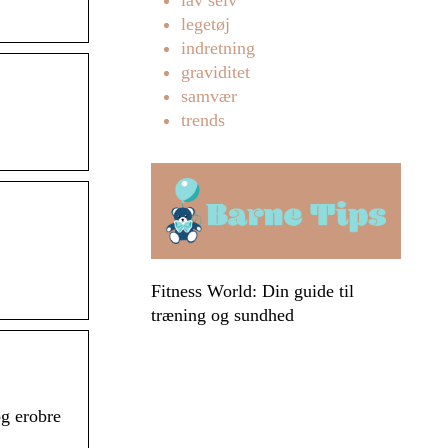
legetøj
indretning
graviditet
samvær
trends
Fitness World: Din guide til
træning og sundhed
og erobre