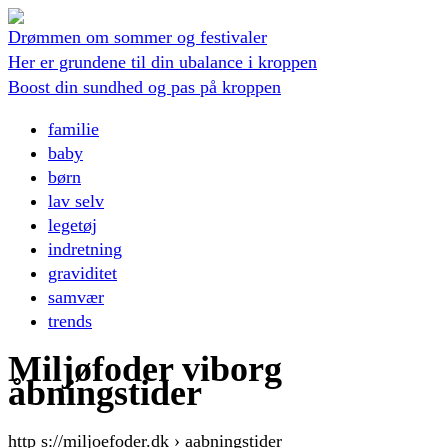
Drømmen om sommer og festivaler
Her er grundene til din ubalance i kroppen
Boost din sundhed og pas på kroppen
familie
baby
børn
lav selv
legetøj
indretning
graviditet
samvær
trends
Miljøfoder viborg
åbningstider
http s://miljoefoder.dk › aabningstider