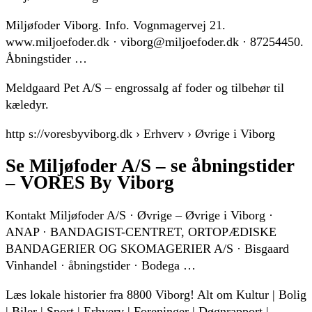
Miljøfoder Viborg. Info. Vognmagervej 21.
www.miljoefoder.dk · viborg@miljoefoder.dk · 87254450.
Åbningstider …
Meldgaard Pet A/S – engrossalg af foder og tilbehør til
kæledyr.
http s://voresbyviborg.dk › Erhverv › Øvrige i Viborg
Se Miljøfoder A/S – se åbningstider
– VORES By Viborg
Kontakt Miljøfoder A/S · Øvrige – Øvrige i Viborg ·
ANAP · BANDAGIST-CENTRET, ORTOPÆDISKE
BANDAGERIER OG SKOMAGERIER A/S · Bisgaard
Vinhandel · åbningstider · Bodega …
Læs lokale historier fra 8800 Viborg! Alt om Kultur | Bolig
| Biler | Sport | Erhverv | Foreninger | Døgnrapport |