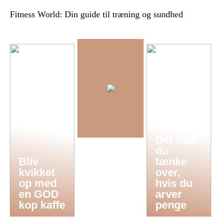
Fitness World: Din guide til træning og sundhed
Dét skal
du
Bliv
tænke
kvikket
over,
op med
hvis du
en GOD
arver
kop kaffe
penge