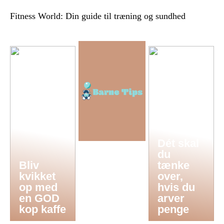
Fitness World: Din guide til træning og sundhed
Dét skal
du
Bliv
tænke
kvikket
over,
op med
hvis du
en GOD
arver
kop kaffe
penge