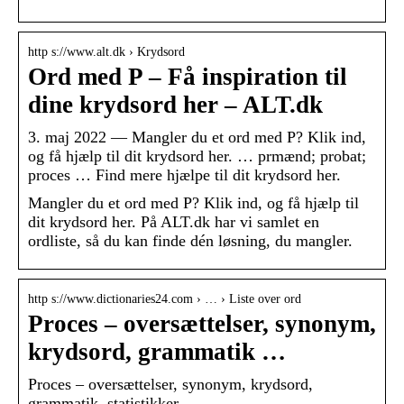
http s://www.alt.dk › Krydsord
Ord med P – Få inspiration til
dine krydsord her – ALT.dk
3. maj 2022 — Mangler du et ord med P? Klik ind,
og få hjælp til dit krydsord her. … prmænd; probat;
proces … Find mere hjælpe til dit krydsord her.
Mangler du et ord med P? Klik ind, og få hjælp til
dit krydsord her. På ALT.dk har vi samlet en
ordliste, så du kan finde dén løsning, du mangler.
http s://www.dictionaries24.com › … › Liste over ord
Proces – oversættelser, synonym,
krydsord, grammatik …
Proces – oversættelser, synonym, krydsord,
grammatik, statistikker