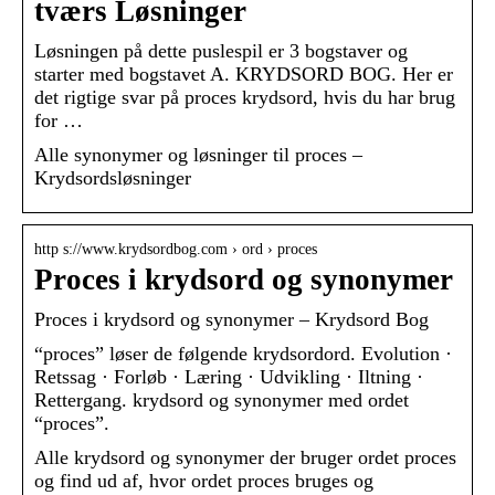
tværs Løsninger
Løsningen på dette puslespil er 3 bogstaver og
starter med bogstavet A. KRYDSORD BOG. Her er
det rigtige svar på proces krydsord, hvis du har brug
for …
Alle synonymer og løsninger til proces –
Krydsordsløsninger
http s://www.krydsordbog.com › ord › proces
Proces i krydsord og synonymer
Proces i krydsord og synonymer – Krydsord Bog
“proces” løser de følgende krydsordord. Evolution ·
Retssag · Forløb · Læring · Udvikling · Iltning ·
Rettergang. krydsord og synonymer med ordet
“proces”.
Alle krydsord og synonymer der bruger ordet proces
og find ud af, hvor ordet proces bruges og