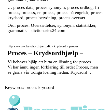
… proces data, proces synonym, proces ordbog, fri
proces, process, en proces, proces på engelsk, proces
krydsord, proces betydning, proces oversæt …
Ord: proces. Oversættelser, synonym, statistikker,
grammatik – dictionaries24.com
http s://www.krydsordhjælp.dk › krydsord › proces
Proces – Krydsordhjælp –
Vi behöver hjälp att hitta en lösning för proces. …
Vi har ännu ingen förklaring till ordet Proces, men
se gärna vår troliga lösning nedan. Krydsord …
Keywords: proces krydsord