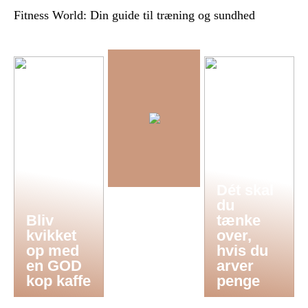
Fitness World: Din guide til træning og sundhed
Dét skal
du
Bliv
tænke
kvikket
over,
op med
hvis du
en GOD
arver
kop kaffe
penge