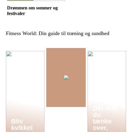
Drømmen om sommer og
festivaler
Fitness World: Din guide til træning og sundhed
Dét skal
du
Bliv
tænke
kvikket
over,