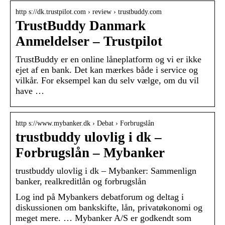
http s://dk.trustpilot.com › review › trustbuddy.com
TrustBuddy Danmark
Anmeldelser – Trustpilot
TrustBuddy er en online låneplatform og vi er ikke
ejet af en bank. Det kan mærkes både i service og
vilkår. For eksempel kan du selv vælge, om du vil
have …
http s://www.mybanker.dk › Debat › Forbrugslån
trustbuddy ulovlig i dk –
Forbrugslån – Mybanker
trustbuddy ulovlig i dk – Mybanker: Sammenlign
banker, realkreditlån og forbrugslån
Log ind på Mybankers debatforum og deltag i
diskussionen om bankskifte, lån, privatøkonomi og
meget mere. … Mybanker A/S er godkendt som