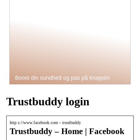
Boost din sundhed og pas på kroppen
Trustbuddy login
http s://www.facebook.com › trustbuddy
Trustbuddy – Home | Facebook