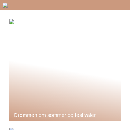
Drømmen om sommer og festivaler