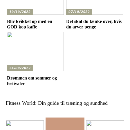
10/10/2022
07/10/2022
Bliv kvikket op med en
Dét skal du tænke over, hvis
GOD kop kaffe
du arver penge
24/09/2022
Drømmen om sommer og
festivaler
Fitness World: Din guide til træning og sundhed