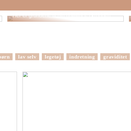
Her er grundene til din ubalance i kroppen
børn
lav selv
legetøj
indretning
graviditet