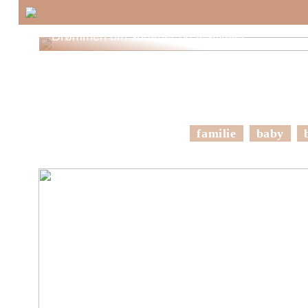
Drømmen om sommer og festivaler
familie
baby