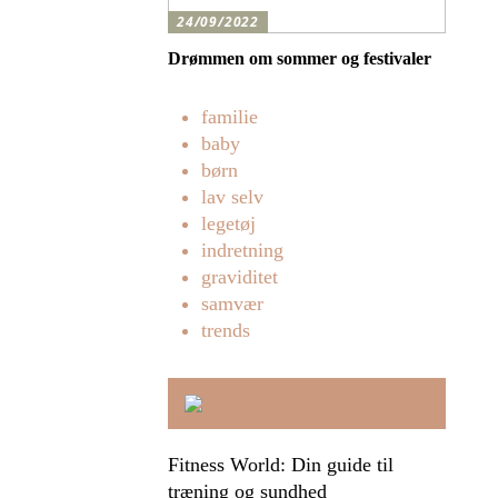
24/09/2022
Drømmen om sommer og festivaler
familie
baby
børn
lav selv
legetøj
indretning
graviditet
samvær
trends
Fitness World: Din guide til
træning og sundhed