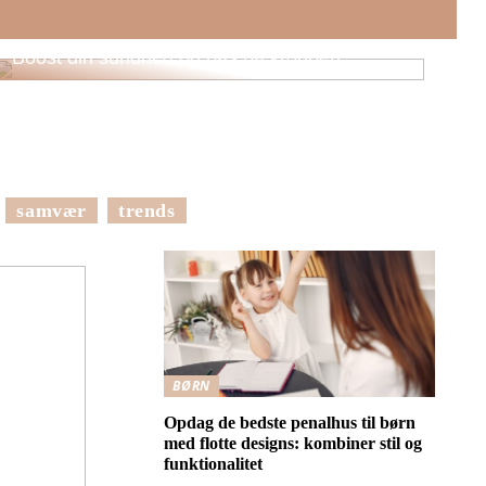
Boost din sundhed og pas på kroppen
samvær
trends
BØRN
Opdag de bedste penalhus til børn
med flotte designs: kombiner stil og
funktionalitet