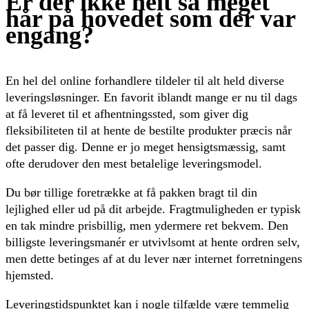
Er der ikke helt så meget
hår på hovedet som der var
engang?
En hel del online forhandlere tildeler til alt held diverse
leveringsløsninger. En favorit iblandt mange er nu til dags
at få leveret til et afhentningssted, som giver dig
fleksibiliteten til at hente de bestilte produkter præcis når
det passer dig. Denne er jo meget hensigtsmæssig, samt
ofte derudover den mest betalelige leveringsmodel.
Du bør tillige foretrække at få pakken bragt til din
lejlighed eller ud på dit arbejde. Fragtmuligheden er typisk
en tak mindre prisbillig, men ydermere ret bekvem. Den
billigste leveringsmanér er utvivlsomt at hente ordren selv,
men dette betinges af at du lever nær internet forretningens
hjemsted.
Leveringstidspunktet kan i nogle tilfælde være temmelig