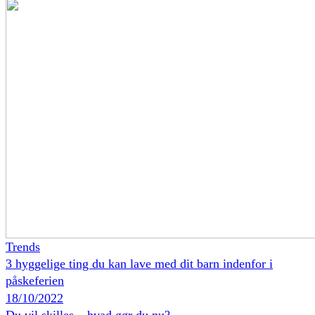
Trends
3 hyggelige ting du kan lave med dit barn indenfor i
påskeferien
18/10/2022
Du vil skilles – hvad gør du nu?