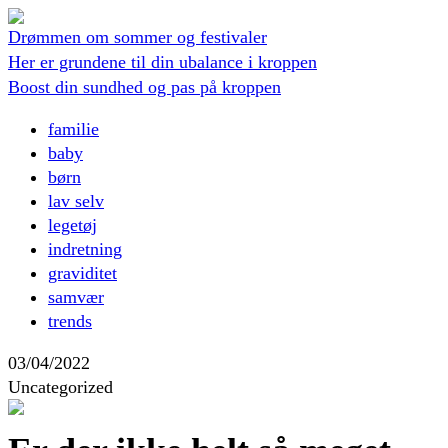
Drømmen om sommer og festivaler
Her er grundene til din ubalance i kroppen
Boost din sundhed og pas på kroppen
familie
baby
børn
lav selv
legetøj
indretning
graviditet
samvær
trends
03/04/2022
Uncategorized