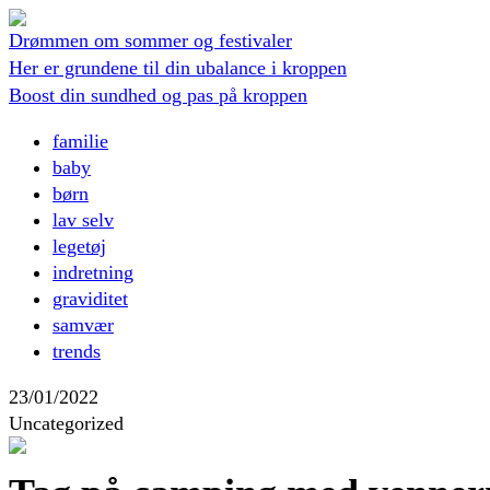
Drømmen om sommer og festivaler
Her er grundene til din ubalance i kroppen
Boost din sundhed og pas på kroppen
familie
baby
børn
lav selv
legetøj
indretning
graviditet
samvær
trends
23/01/2022
Uncategorized