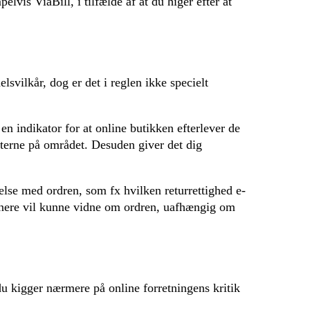
lvis ViaBill, i tilfælde af at du higer efter at
svilkår, dog er det i reglen ikke specielt
en indikator for at online butikken efterlever de
terne på området. Desuden giver det dig
lse med ordren, som fx hvilken returrettighed e-
 senere vil kunne vidne om ordren, uafhængig om
t du kigger nærmere på online forretningens kritik