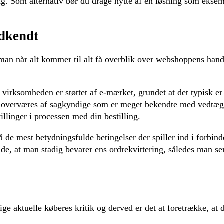
ng. Som alternativ bør du drage nytte af en løsning som eksempe
odkendt
man når alt kommer til alt få overblik over webshoppens handel
virksomheden er støttet af e-mærket, grundet at det typisk er 
 da overværes af sagkyndige som er meget bekendte med vedtæg
illinger i processen med din bestilling.
e mest betydningsfulde betingelser der spiller ind i forbinde
rende, at man stadig bevarer ens ordrekvittering, således man
llige aktuelle køberes kritik og derved er det at foretrække, a