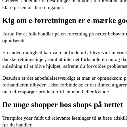
Generelt anbefaler vi bestillinger med kort eller mobilbetali
klare prisen af flere omgange.
Kig om e-forretningen er e-mærke g
Forud for at folk handler på en forretning på nettet behøver 
ophidsende.
En anden mulighed kan være at finde ud af hvorvidt internet 
danske retningslinjer, samt at internet forhandleren nu og
anledning til at blive hjulpet, såfremt du forvoldes problemst
Desuden er det anbefalelsesværdigt at man er opmærksom på d
forhandleren tilbyder. I den forbindelse er det tilmed afgø
man efterspørger produkter til en mand eller kvinde.
De unge shopper hos shops på nettet
Trustpilot yder fuldt ud relevante løsninger til at bese adski
før du handler.