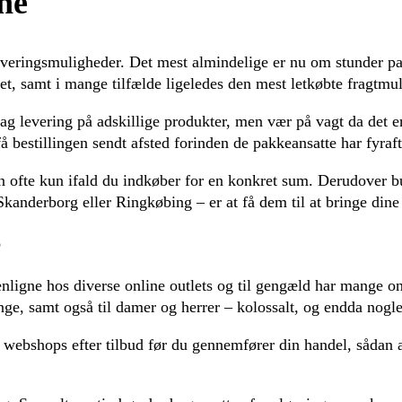
ne
 leveringsmuligheder. Det mest almindelige er nu om stunder 
et, samt i mange tilfælde ligeledes den mest letkøbte fragtmu
ag levering på adskillige produkter, men vær på vagt da det er 
få bestillingen sendt afsted forinden de pakkeansatte har fyraf
n ofte kun ifald du indkøber for en konkret sum. Derudover b
kanderborg eller Ringkøbing – er at få dem til at bringe dine v
e
ligne hos diverse online outlets og til gengæld har mange onl
nge, samt også til damer og herrer – kolossalt, og endda nogle
 webshops efter tilbud før du gennemfører din handel, sådan at