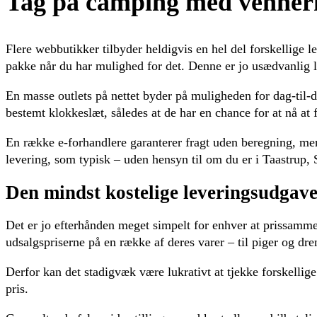
Tag på camping med venner
Flere webbutikker tilbyder heldigvis en hel del forskellige
pakke når du har mulighed for det. Denne er jo usædvanlig l
En masse outlets på nettet byder på muligheden for dag-til-d
bestemt klokkeslæt, således at de har en chance for at nå at 
En række e-forhandlere garanterer fragt uden beregning, me
levering, som typisk – uden hensyn til om du er i Taastrup, S
Den mindst kostelige leveringsudgav
Det er jo efterhånden meget simpelt for enhver at prissammen
udsalgspriserne på en række af deres varer – til piger og dre
Derfor kan det stadigvæk være lukrativt at tjekke forskellige
pris.